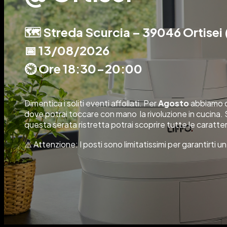
🗺️ Streda Scurcia – 39046 Ortisei 
📅 13/08/2026
⏲️ Ore 18:30-20:00
Dimentica i soliti eventi affollati. Per
Agosto
abbiamo de
dove potrai toccare con mano la rivoluzione in cucina. S
questa serata ristretta potrai scoprire tutte le caratteris
⚠️ Attenzione: I posti sono limitatissimi per garantirti