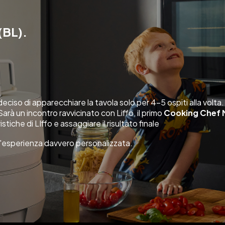
(BL).
ciso di apparecchiare la tavola solo per 4-5 ospiti alla volta.
arà un incontro ravvicinato con Liffo, il primo
Cooking Chef M
tiche di LIffo e assaggiare il risultato finale
 un'esperienza davvero personalizzata.