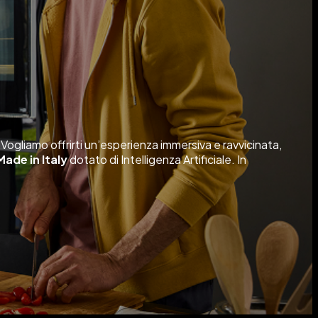
 Vogliamo offrirti un’esperienza immersiva e ravvicinata,
ade in Italy
dotato di Intelligenza Artificiale. In